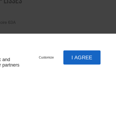
- Lisses
oire 63A
Résultat par page:
I AGREE
Customize
c and
r partners