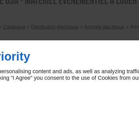
 63A - Matériel évènementiel à louer 
>
Catalogue
>
Distribution électrique
>
Armoire électrique
>
Arm
iority
rsonalising content and ads, as well as analyzing traffi
icking "I Agree" you consent to the use of Cookies from ou