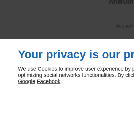
Armoire
Accueil
Nombre total de produits:
2
Your privacy is our pr
We use Cookies to improve user experience by pe
optimizing social networks functionalities. By cl
Google
Facebook
.