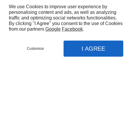
We use Cookies to improve user experience by
Nombre total de
personalising content and ads, as well as analyzing
Résultat
par page:
traffic and optimizing social networks functionalities.
produits:
1
By clicking "I Agree" you consent to the use of Cookies
from our partners
Google
Facebook
.
I AGREE
Customize