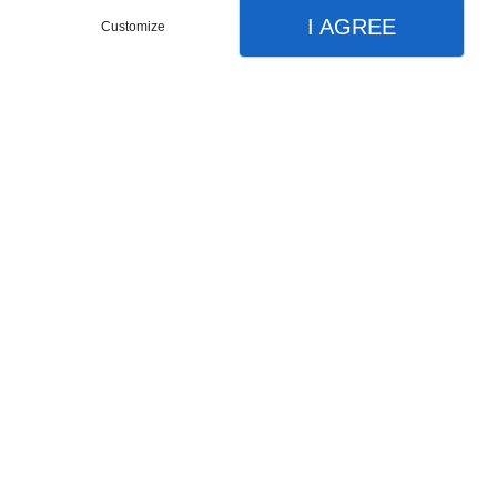
I AGREE
DMX XLR5 3M
Customize
Câble data XLR5 3M