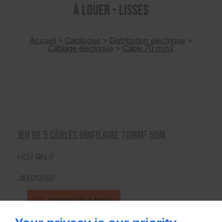
à louer - Lisses
Accueil
>
Catalogue
>
Distribution électrique
>
Câblage électrique
>
Câble 70 mm2
Jeu de 5 Câbles Unifilaire 70mm² 50m
HO7 RN-F
JEU70/50
CONTACTEZ-NOUS