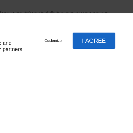
pour sécurisé vos installation sensible comme vos
I AGREE
Customize
c and
r partners