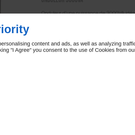
Onduleur d'une puissance de 3000VA idéal 
régies, vos systèmes de stockage etc...
iority
ONDULEUR3KVA
rsonalising content and ads, as well as analyzing traffi
icking "I Agree" you consent to the use of Cookies from ou
CONTACTEZ-NOUS